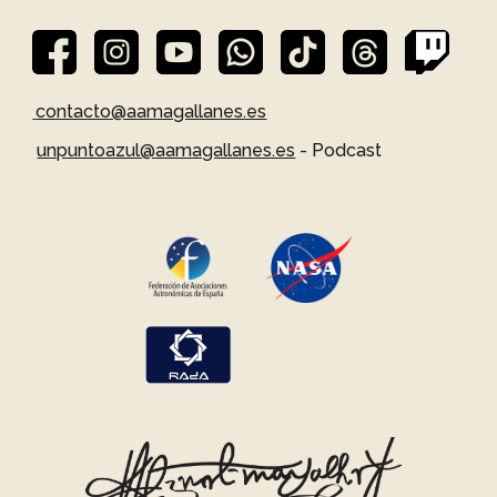
contacto@aamagallanes.es
unpuntoazul@aamagallanes.es
- Podcast