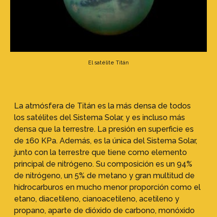
El satélite Titán
La atmósfera de Titán es la más densa de todos
los satélites del Sistema Solar, y es incluso más
densa que la terrestre. La presión en superficie es
de 160 KPa. Además, es la única del Sistema Solar,
junto con la terrestre que tiene como elemento
principal de nitrógeno. Su composición es un 94%
de nitrógeno, un 5% de metano y gran multitud de
hidrocarburos en mucho menor proporción como el
etano, diacetileno, cianoacetileno, acetileno y
propano, aparte de dióxido de carbono, monóxido