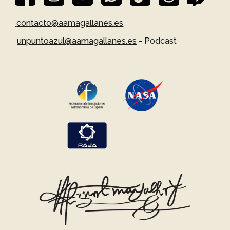
contacto@aamagallanes.es
unpuntoazul@aamagallanes.es
- Podcast